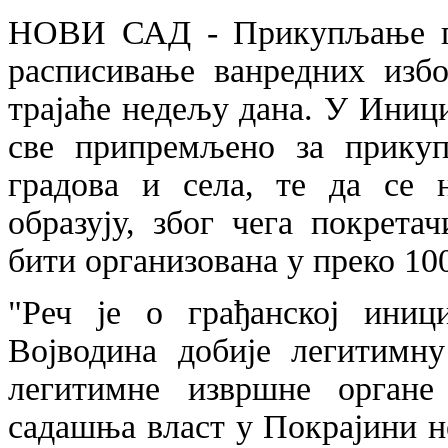
НОВИ САД - Прикупљање пот
расписивање ванредних избо
трајаће недељу дана. У Иници
све припремљено за прикуп
градова и села, те да се 
образују, због чега покрета
бити организована у преко 10
"Реч је о грађанској иниц
Војводина добије легитимн
легитимне извршне органе
садашња власт у Покрајини н