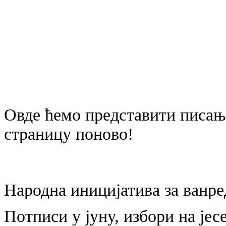
Овде ћемо представити писање
страницу поново!
Народна иницијатива за ванре
Потписи у јуну, избори на јес