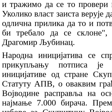
и тражимо да се то провери 
Уколико власт заиста верује д
одлична прилика да то и потв
би требало да се склоне",
Драгомир Љубинац.
Народна иницијатива се спр
прикупљању потписа је п
иницијативе од стране Ску
Статуту АПВ, о оваквим гра
Војводине расправља на осн
најмање 7.000 бирача. Прем