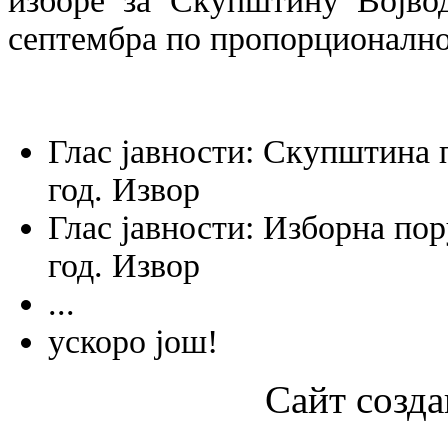
изборе за Скупштину Војвод
септембра по пропорционално
Глас јавности:
Скупштина п
год.
Извор
Глас јавности:
Изборна пор
год.
Извор
...
ускоро још!
Сайт созда