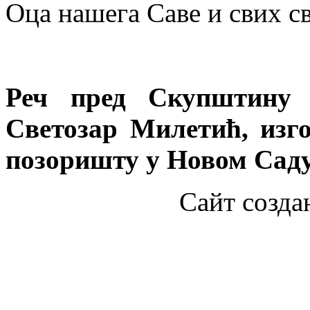
Оца нашега Саве и свих с
Реч пред Скупштину 
Светозар Милетић, изг
позоришту у Новом Саду 
Сайт созда