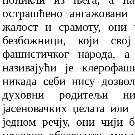
острашћено ангажовани 
жалост и срамоту, они
безбожници, који сво
фашистичког народа, 
називајући је клерофаш
никада себи нису дозво
духовни родитељи н
јасеновачких џелата или 
једном речју, они чији 