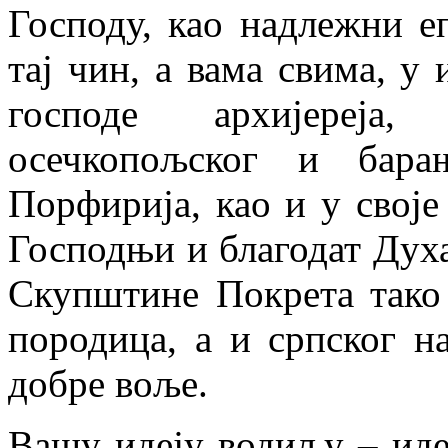
Господу, као надлежни е
тај чин, а вама свима, у 
господе архијереја,
осечкопољског и бара
Порфирија, као и у своје
Господњи и благодат Духа
Скупштине Покрета тако
породица, а и српског н
добре воље.
Вашу идеју водиљу – иде