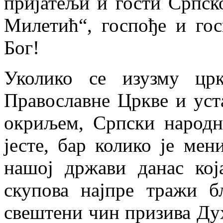
пријатељи и гости Српск
Милетић“, госпође и гос
Бог!
Уколико се изузму црк
Православне Цркве и ус
окриљем, Српски народн
јесте, бар колико је мен
нашој држави данас кој
скупова најпре тражи б
свештени чин призива Духа