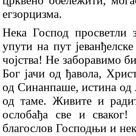
црквено обележити, мог
егзорцизма.
Нека Господ просветли з
упути на пут јеванђелске
чојства! Не заборавимо би
Бог јачи од ђавола, Хрис
од Синанпаше, истина од 
од таме. Живите и ради
ослобађа све и сваког!
благослов Господњи и нек