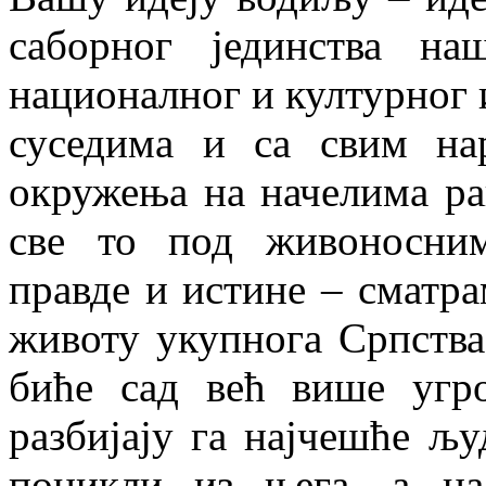
саборног јединства на
националног и културног 
суседима и са свим н
окружења на начелима ра
све то под живоносни
правде и истине – сматра
животу укупнога Српства
биће сад већ више угр
разбијају га најчешће љ
поникли из њега, а н