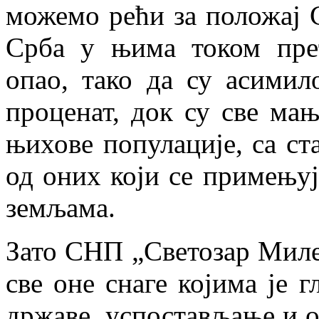
можемо рећи за положај 
Срба у њима током прет
опао, тако да су асимил
проценат, док су све ма
њихове популације, са ст
од оних који се примењуј
земљама.
Зато СНП „Светозар Миле
све оне снаге којима је 
државе, успостављање и о