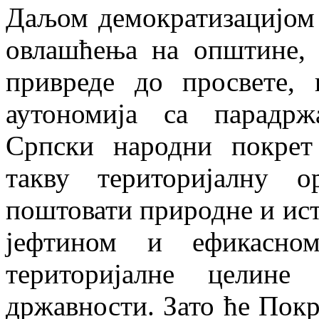
Даљом демократизацијом
овлашћења на општине, 
привреде до просвете, 
аутономија са парадрж
Српски народни покрет
такву територијалну о
поштовати природне и ист
јефтином и ефикасном
територијалне целине
државности. Зато ће Покр