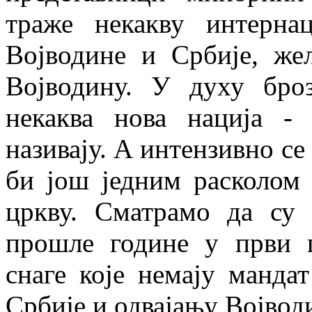
траже некакву интерна
Војводине и Србије, ж
Војводину. У духу бро
некаква нова нација - 
називају. А интензивно се
би још једним расколом
цркву. Сматрамо да су 
прошле године у први п
снаге које немају манда
Србије и одвајању Војвод