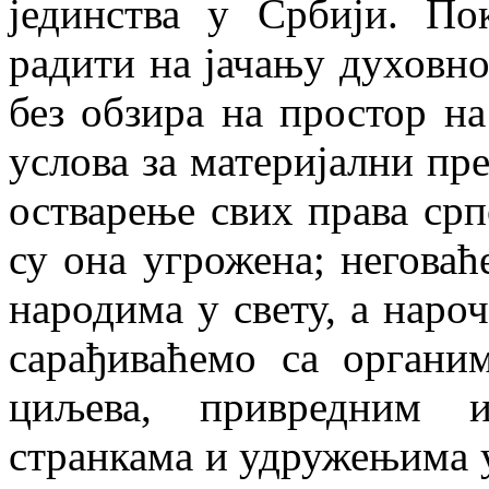
јединства у Србији. По
радити на јачању духовно
без обзира на простор н
услова за материјални пр
остварење свих права срп
су она угрожена; неговаћ
народима у свету, а наро
сарађиваћемо са органи
циљева, привредним и
странкама и удружењима 