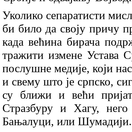
Уколико сепаратисти мисл
би било да своју причу п
када већина бирача подр
тражити измене Устава С
послушне медије, који на
и свему што је српско, си
су ближи и већи пријат
Стразбуру и Хагу, него
Бањалуци, или Шумадији.