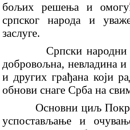
бољих решења и омогућ
српског народа и уваж
заслуге.
Српски народни покр
добровољна, невладина и 
и других грађана који ра
обнови снаге Срба на сви
Основни циљ Покрета ј
успостављање и очувањ