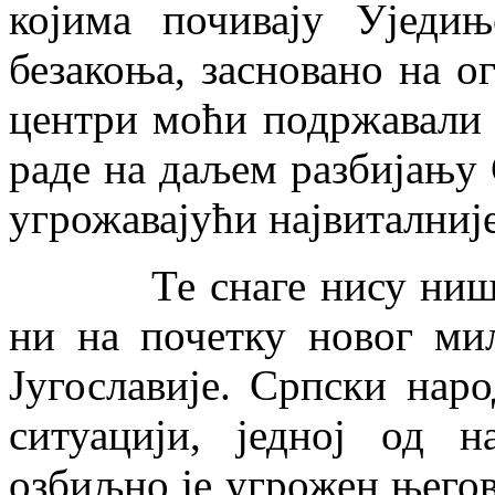
којима почивају Уједињ
безакоња, засновано на о
центри моћи подржавали с
раде на даљем разбијању 
угрожавајући највиталније
Те снаге нису ништа 
ни на почетку новог ми
Југославије. Српски наро
ситуацији, једној од н
озбиљно је угрожен његов