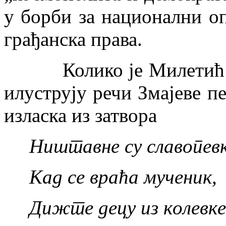
у борби за национални о
грађанска права.
Колико је Милетић би
илуструју речи Змајеве п
изласка из затвора
Ништавне су славопевк
Кад се враћа мученик,
Дижте децу из колевке