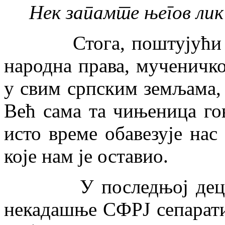
Нек запамте његов лик
Стога, поштујући
народна права, мученичко
у свим српским земљама,
Већ сама та чињеница го
исто време обавезује нас
које нам је оставио.
У последњој децениј
некадашње СФРЈ сепаратис