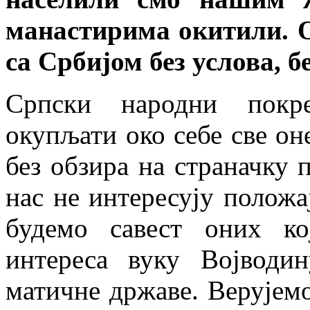
манастирима окитили. О
са Србијом без услова, б
Српски народни покр
окупљати око себе све он
без обзира на страначку 
нас не интересују положа
будемо савест оних к
интереса вуку Војводи
матичне државе. Верујем