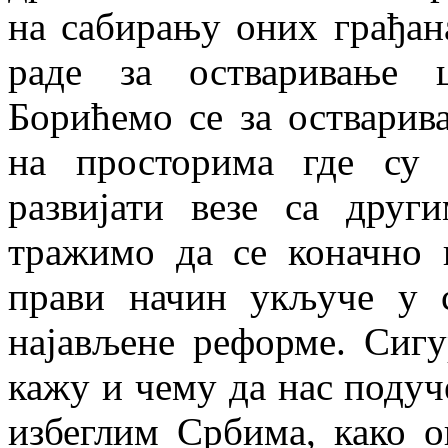
на сабирању оних грађана
раде за остваривање 
Борићемо се за остварив
на просторима где су 
развијати везе са друг
тражимо да се коначно 
прави начин укључе у 
најављене реформе. Сиг
кажу и чему да нас поду
избеглим Србима, како о