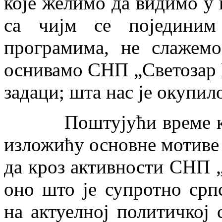
које желимо да видимо у 
са чијм се појединим
програмима, не слажем
оснивамо СНП „Светозар 
задаци; шта нас је окупило
Поштујући време које
изложићу основне мотиве 
да кроз активности СНП 
оно што је супротно ср
на актуелној политичкој