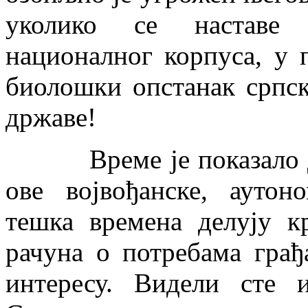
уколико се наставе 
националног корпуса, у 
биолошки опстанак српск
државе!
Време је показало да 
ове војвођанске, аутон
тешка времена делују к
рачуна о потребама гра
интересу. Видели сте