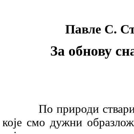
Павле С. С
За обнову сн
По природи ствари, пр
које смо дужни образлож