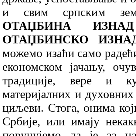
и свим српским зем
ОТАЏБИНА ИЗНА
ОТАЏБИНСКО ИЗНА
можемо изаћи само радећ
економском јачању, очу
традиције, вере и ку
материјалних и духовних 
циљеви. Стога, онима кој
Србије, или имају некак
поручујемо да је за н