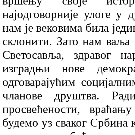
вршењу своје истор
најодговорније улоге у 
нам је вековима била једи
склонити. Зато нам ваља
Светосавља, здравог н
изградњи нове демокр
одговарајућим социјални
чланове друштва. Рад
просвећености, враћањ
будемо уз сваког Србина к