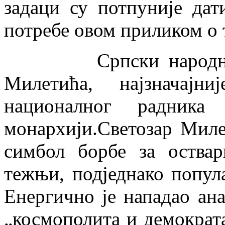
задаци су потпуније дат
потребе овом приликом о 
Српски народни пок
Милетића, најзначајн
националног радник
монархији.Светозар Миле
симбол борбе за оства
тежњи, подједнако попул
Енергично је нападао а
„космополита и демократа