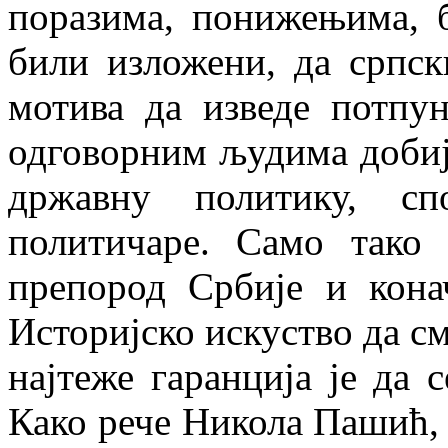
поразима, понижењима, 
били изложени, да српск
мотива да изведе потпу
одговорним људима добиј
државну политику, сп
политичаре. Само тако
препород Србије и кона
Историјско искуство да см
најтеже гаранција је да 
Како рече Никола Пашић, 