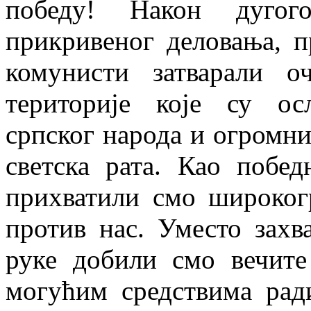
победу! Након дуго
прикривеног деловања, п
комунисти затварали о
територије које су ос
српског народа и огромни
светска рата. Као побе
прихватили смо широког
против нас. Уместо захв
руке добили смо вечите
могућим средствима рад