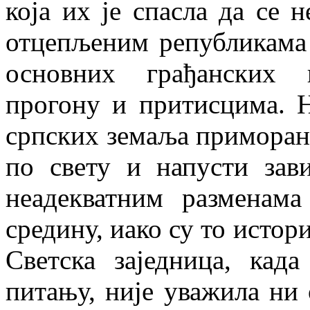
која их је спасла да се 
отцепљеним републикама 
основних грађанских 
прогону и притисцима. Н
српских земаља приморан ј
по свету и напусти зав
неадекватним разменам
средину, иако су то истор
Светска заједница, кад
питању, није уважила ни