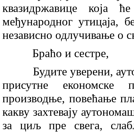
квазидржавице која ћ
међународног утицаја, б
независно одлучивање о 
Браћо и сестре,
Будите уверени, аутоно
присутне економске 
производње, повећање пла
какву захтевају аутонома
за циљ пре свега, сла