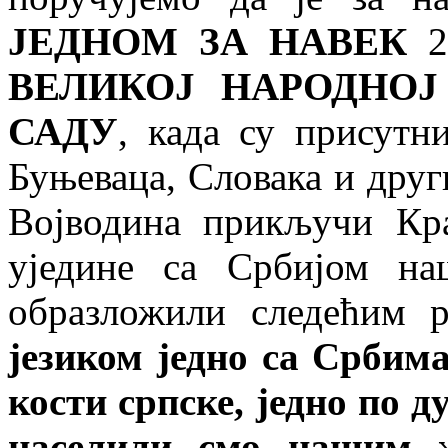
ЈЕДНОМ ЗА НАВЕК
25
ВЕЛИКОЈ НАРОДНО
САДУ
, када су присутн
Буњеваца, Словака и друг
Војводина прикључи Кр
уједине са Србијом н
образложили следећим р
језиком једно са Србима
кости српске, једно по д
населили смо нашим 