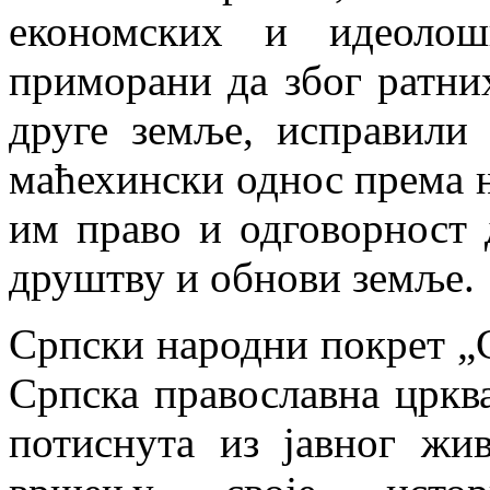
економских и идеолош
приморани да због ратних
друге земље, исправили
маћехински однос према њ
им право и одговорност 
друштву и обнови земље.
Српски народни покрет „С
Српска православна цркв
потиснута из јавног жи