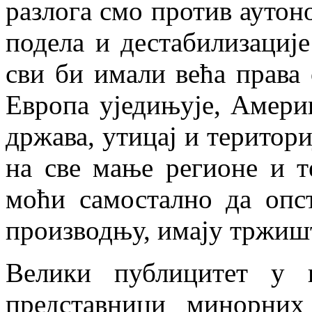
разлога смо против аутоно
подела и дестабилизације
сви би имали већа права 
Европа уједињује, Америк
држава, утицај и територи
на све мање регионе и т
моћи самостално да опст
производњу, имају тржишт
Велики публицитет у 
представници минорних