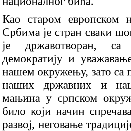
националног бића.
Као старом европском н
Србима је стран сваки ш
је државотворан, са
демократију и уважавањ
нашем окружењу, зато са
наших државних и нац
мањина у српском окруж
било који начин спречав
развој, неговање традици