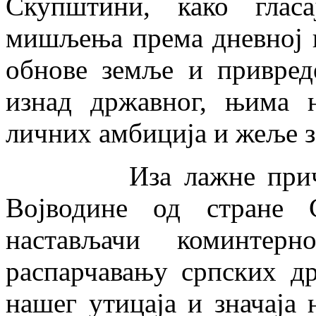
Скупштини, како глас
мишљења према дневној п
обнове земље и привред
изнад државног, њима 
личних амбиција и жеље з
Иза лажне приче о 
Војводине од стране 
настављачи коминтерн
распарчавању српских д
нашег утицаја и значаја 