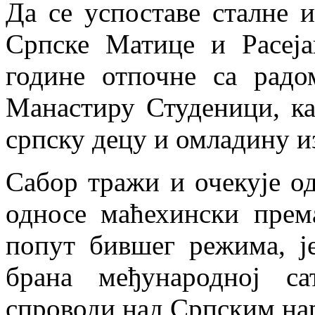
Да се успоставе сталне 
Српске Матице и Расеј
године отпочне са рад
Манастиру Студеници, ка
српску децу и омладину и
Сабор тражи и очекује од
односе маћехински прем
попут бившег режима, ј
брана међународној с
спроводи над Српским на