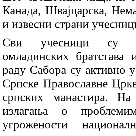
Канада, Швајцарска, Нема
и извесни страни учесниц
Сви учесници су пр
омладинских братстава 
раду Сабора су активно у
Српске Православне Цркв
српских манастира. На
излагања о проблемим
угрожености национал