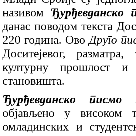
називом
Ђурђевданско 
данас поводом текста Дос
220 година. Ово
Друго пи
Доситејевог, разматра
културну прошлост и 
становишта.
Ђурђевданско писмо 
објављено у високом т
омладинских и студентс