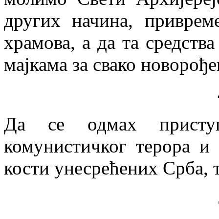
других начина, приврем
храмова, а да та средств
мајкама за свако новорође
Да се одмах приступ
комунистичког терора и 
кости унесрећених Срба, т