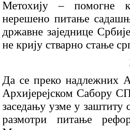
Метохију – помогне к
нерешено питање садашњ
државне заједнице Србиј
не крију стварно стање ср
Да се преко надлежних А
Архијерејском Сабору С
заседању узме у заштиту 
размотри питање рефо