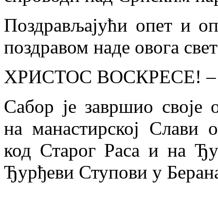
Поздрављајући опет и оп
поздравом наде овога свет
ХРИСТОС ВОСКРЕСЕ! 
Сабор је завршио своје
на манастирској Слави 
код Старог Раса и на Ђу
Ђурђеви Ступови у Беран