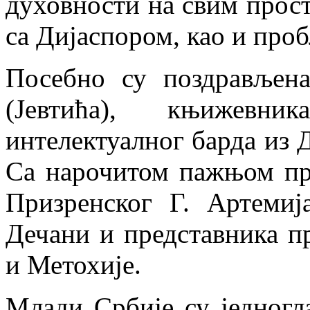
духовности на свим прост
са Дијаспором, као и про
Посебно су поздрављена
(Јевтића), књижев
интелектуалног барда из 
Са нарочитом пажњом пр
Призренског Г. Артемиј
Дечани и представника п
и Метохије.
Млади Србије су једногл