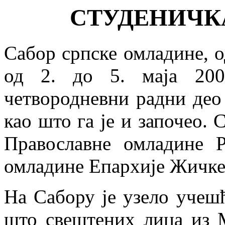
СТУДЕНИЧК
Сабор српске омладине, 
од 2. до 5. маја 200
четвородневни радни део
као што га је и започео. 
Православне омладине 
омладине Епархије Жичке
На Сабору је узело учешћ
што свештених лица из 