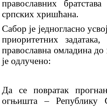
православних братстав
српских хришћана.
Сабор је једногласно усв
приоритетних задатака,
православна омладина до 
је одлучено:
Да се повратак прогна
огњишта – Републику 