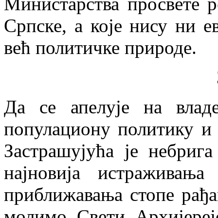
Министарства просвете р
Српске, а које нису ни е
већ политичке природе.
Да се апелује на влад
популациону политику и 
Застрашујућа је небрига
најновија истраживања
приближавања стопе рађа
молимо Свети Архијере