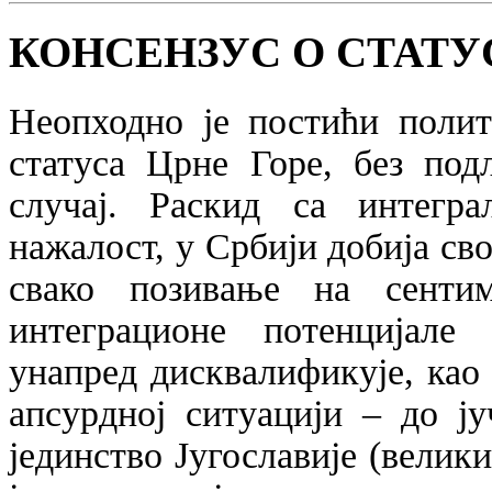
КОНСЕНЗУС О СТАТУ
Неопходно је постићи полит
статуса Црне Горе, без под
случај. Раскид са интеграл
нажалост, у Србији добија св
свако позивање на сенти
интеграционе потенцијале 
унапред дисквалификује, као
апсурдној ситуацији – до ј
јединство Југославије (велик