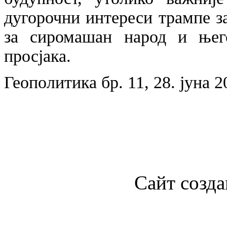
дугорочни интереси трампе з
за сиромашан народ и њего
просјака.
Геополитика бр. 11, 28. јуна 2
Сайт созда