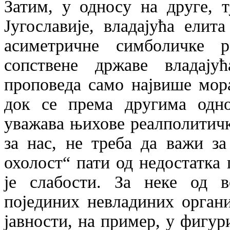
Затим, у односу на друге, 
Југославије, владајућа елит
асиметричне симболичке 
сопствене државе владају
проповеда само највише мор
док се према другима одн
уважава њихове реалполитичк
за нас, не треба да важи з
охолост“ пати од недостатка
је слабости. За неке од 
појединих невладиних орган
јавности, на пример, у фигур