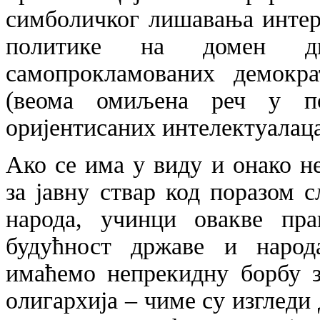
симболичког лишавања интере
политике на домен дв
самопрокламованих демокра
(веома омиљена реч у по
оријентисаних интелектуалаца
Ако се има у виду и онако н
за јавну ствар код поразом 
народа, учинци овакве пра
будућност државе и народ
имаћемо непрекидну борбу з
олигархија – чиме су изгледи