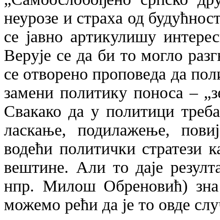
неурозе и страха од будућност
се јавно артикулишу интере
Верује се да би то могло раз
се отворено проповеда да пол
замени политику поноса – „з
Свакако да у политици треба
ласкање, подилажење, пови
водећи политички стратези к
вештине. Али то даје резулта
нпр. Милош Обреновић) зна 
можемо рећи да је то овде слу