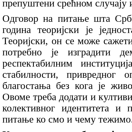
препуштени срећном случају 
Одговор на питање шта Срби
година теоријски је једнос
Теоријски, он се може сажет
потребно је изградити д
респектабилним институци
стабилности, привредног о
благостања без кога је жив
Овоме треба додати и култив
колективног идентитета и п
питање ко смо и чему тежимо