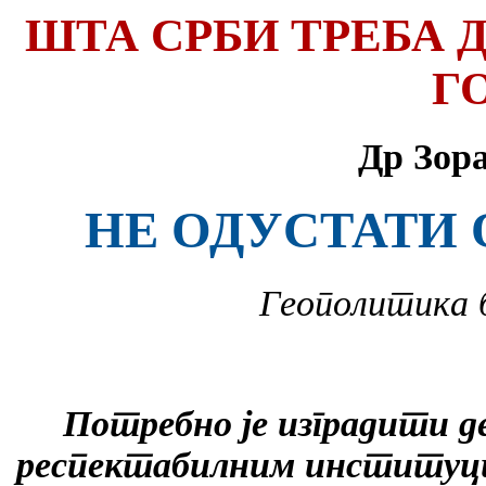
ШТА СРБИ ТРЕБА Д
Г
Др Зор
НЕ ОДУСТАТИ 
Геополитика бр
Потребно је изградити д
респектабилним институци