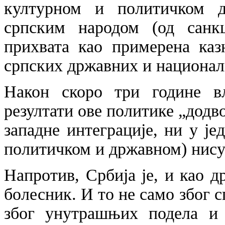
културном и политичком 
српским народом (од санкц
прихвата као примерена каз
српских државних и национал
Након скоро три године в
резултати ове политике „додв
западне интеграције, ни у ј
политичком и државном) нису
Напротив, Србија је, и као 
болесник. И то не само због 
због унутрашњих подела и 