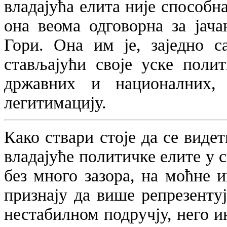
владајућа елита није способна
она веома одговорна за јач
Гори. Она им је, заједно с
стављајући своје уске поли
државних и националних,
легитимацију.
Како ствари стоје да се видет
владајуће политичке елите у св
без много зазора, на моћне 
признају да више репрезенту
нестабилном подручју, него ин