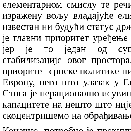
елементарном смислу те речи
изражену вољу владајуће ели
известан ни будући статус др
је главни приоритет уређењ
јер је то један од суш
стабилизације овог простор
приоритет српске политике ни
Европу, него што улазак у Е
Стога је нерационално исуви
капацитете на нешто што ниј
скоцентришемо на обрађивање
Коначно, потребно је преки