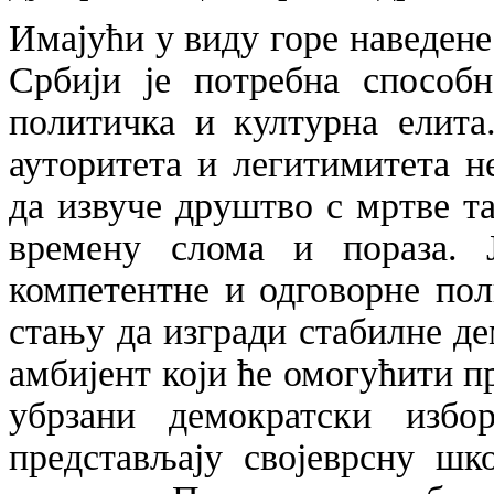
Имајући у виду горе наведене
Србији је потребна способн
политичка и културна елита
ауторитета и легитимитета 
да извуче друштво с мртве та
времену слома и пораза. 
компетентне и одговорне пол
стању да изгради стабилне д
амбијент који ће омогућити п
убрзани демократски изб
представљају својеврсну шк