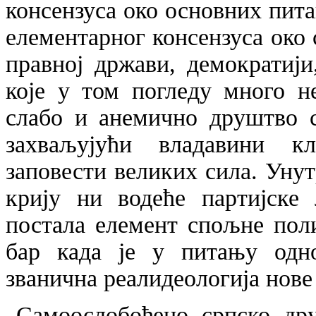
консензуса око основних пит
елементарног консензуса око
правној држави, демократиј
које у том погледу много н
слабо и анемично друштво с
захваљујући владавини к
заповести великих сила. Уну
крију ни водеће партијске 
постала елемент спољне поли
бар када је у питању одно
званична реалидеологија нове
„Самоослобођено српско др