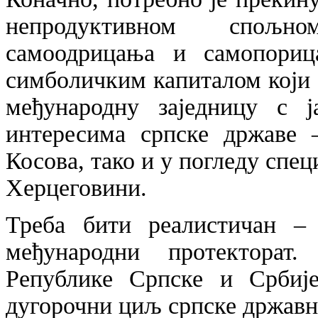
непродуктивном спољн
самоодрицања и самопори
симболичким капиталом који и
међународну заједницу с 
интересима српске државе –
Косова, тако и у погледу спе
Херцеговини.
Треба бити реалистичан –
међународни протекторат
Републике Српске и Србиј
дугорочни циљ српске државн