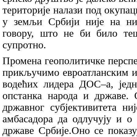
територије налази под окупац
у земљи Србији није на ни
говору, што не би било теш
супротно.
Промена геополитичке перспек
прикључимо евроатланским ин
водећих лидера ДОС–а, јед
опстанка народа и државе. 
државног субјективитета ни
амбасадора да одлучују и о
државе Србије.Оно се показ