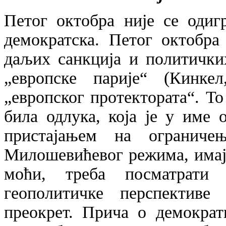
Петог октобра није се одиг
демократска. Петог октобра
даљих санкција и политички
„европске парије“ (Кинке
„европског протектората“. То
била одлука, која је у име 
пристајањем на ограниче
Милошевићевог режима, имај
моћи, треба посматрати
геополитичке перспективе
преокрет. Прича о демократ