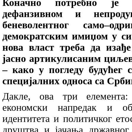
Коначно потребно је 
дефанзивном и непрод
беневолентног само–о
демократским имиџом у си
нова власт треба да изађе
јасно артикулисаним циљев
– како у погледу будућег с
специјалних односа са Срби
Дакле, ова три елемента: 
економски напредак и об
идентитета и политичког ето
друштва и јачања државног 