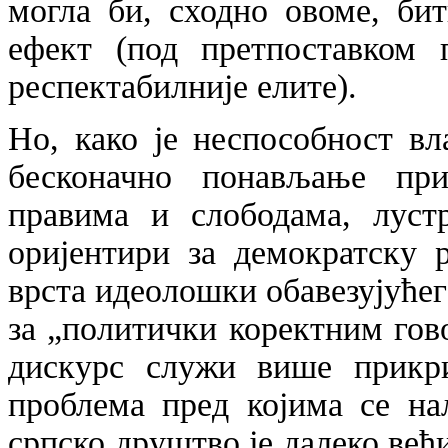
могла би, сходно овоме, би
ефект (под претпоставком 
респектабилније елите).
Но, како је неспособност вл
бесконачно понављање пр
правима и слободама, лустр
оријентири за демократску 
врста идеолошки обавезујућег 
за „политички коректним гов
дискурс служи више прикри
проблема пред којима се на
српско друштво је далеко већ