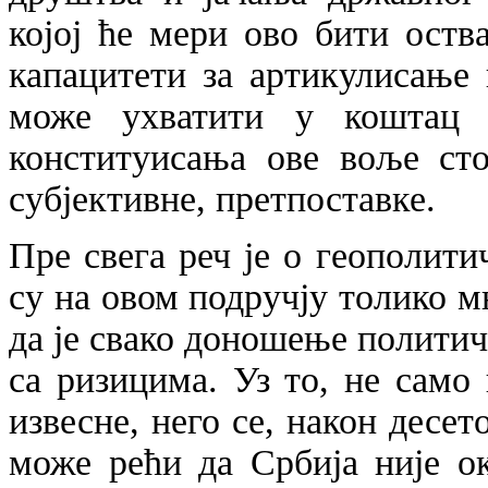
којој ће мери ово бити оств
капацитети за артикулисање
може ухватити у коштац 
конституисања ове воље сто
субјективне, претпоставке.
Пре свега реч је о геополит
су на овом подручју толико м
да је свако доношење политич
са ризицима. Уз то, не сам
извесне, него се, након десе
може рећи да Србија није о