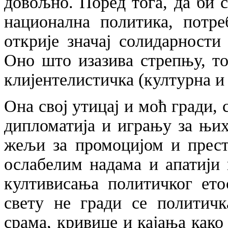
довољно. Поред тога, да би 
национална политика, потре
открије значај солидарност
Оно што изазива стрепњу, то
клијентелистичка (културна и
Она свој утицај и моћ гради, 
дипломатија и игрању за њих
жељи за промоцијом и прест
ослабелим надама и апатији
култивисања политичког ето
свету не гради се политичк
срама, кривице и кајања како