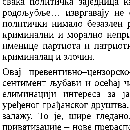
свака политичка заједница к
родољубље… извргавају не с
политички нимало безазлен 
криминални и морално непри
именице партиота и патриоти
криминалац и злочин.
Овај превентивно–цензорск
сентимент љубави и осећај 
елиминацији интереса за ј
уређеног грађанског друштва, 
залажу. То је, шире гледан
приватизације – нове прерасп