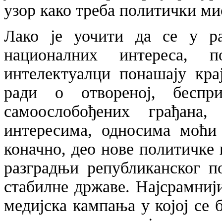
узор како треба политички ми
Лако је уочити да се у р
националних интереса, 
интелектуалци понашају кра
ради о отвореној, беспри
самоослобођених грађан
интересима, односима моћи
коначно, део нове политичке 
разградњи републиканског п
стабилне државе. Најсрамнији
медијска кампања у којој се 