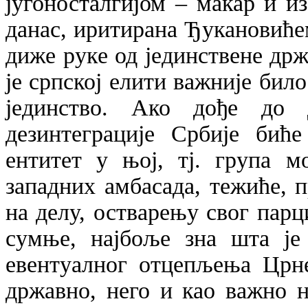
југоносталгијом – макар и и
данас, иритирана Ђукановиће
диже руке од јединствене држ
је српској елити важније бил
јединство. Ако дође до 
дезинтеграције Србије биће
ентитет у њој, тј. група м
западних амбасада, тежиће, п
на делу, остварењу свог парц
сумње, најбоље зна шта је
евентуалног отцепљења Црне
државно, него и као важно 