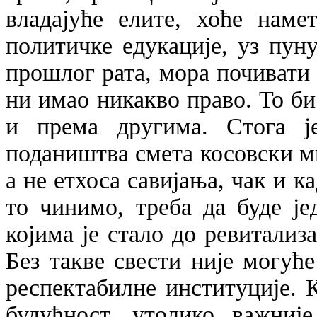
владајуће елите, хоће наме
политичке едукације, уз пун
прошлог рата, мора почивати 
ни имао никакво право. То би
и према другима. Стога ј
подаништва смета косовски ми
а не етхоса савијања, чак и 
то чинимо, треба да буде је
којима је стало до ревитализ
Без такве свести није могућ
респектабилне институције. К
будућност, утолико важниј