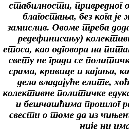
стабилности, привредног 
благостања, без кога ј
замислив. Овоме треба дод
редефинисању) колектив
етоса, као одговора на пит
свету не гради се политич
срама, кривице и кајања, к
дела владајуће елите, х
колективне политичке едука
и бешчашћима прошлог ра
свести о томе да из чињен
није ни им