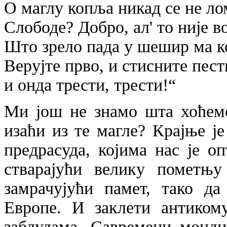
О маглу копља никад се не ло
Слободе? Добро, ал' то није в
Што зрело пада у шешир ма к
Верујте прво, и стисните пест
и онда трести, трести!“
Ми још не знамо шта хоћемо,
изаћи из те магле? Крајње ј
предрасуда, којима нас је о
стварајући велику пометњу
замрачујући памет, тако да
Европе. И заклети антиком
заблудама. Савремени монди