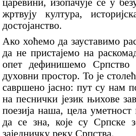
царевини, изопачује се у без
жртвују култура, историјс
достојанство.
Ако хоћемо да зауставимо рас
да не пристајемо на раскома
опет дефинишемо Српство 
духовни простор. То је столе
савршено јасно: пут су нам п
на песнички језик њихове за
поезија наша, цела уметност 
да се зна, које су Српске 
заједничку реку Српства.