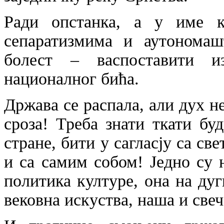
Ради опстанка, а у име к
сепаратизмима и аутономаш
болест – васпоставити из
националног бића.
Држава се распала, али дух не
сроза! Треба знати ткати буд
стране, бити у сагласју са све
и са самим собом! Једно су 
политика културе, она на дуг
вековна искуства, наша и свеч