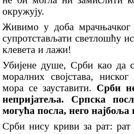
окружују.
Живимо у доба мрачњачког 
супротстављати светлошћу ис
клевета и лажи!
Убијене душе, Срби као да 
моралних својстава, ниског
мора се зауставити.
Срби не
непријатеља. Српска пос
могућа посла, него најбоља
Срби нису криви за рат: рат 