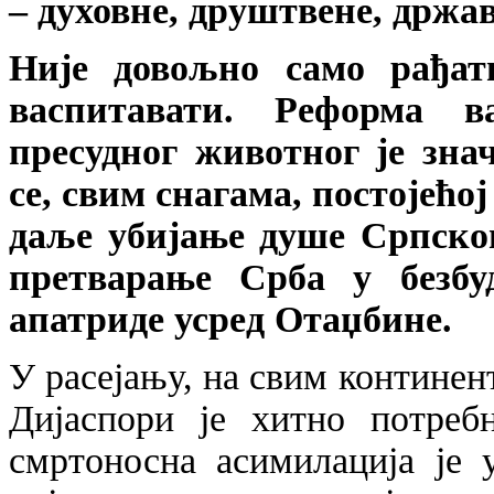
– духовне, друштвене, држав
Није довољно само рађат
васпитавати. Реформа в
пресудног животног је знач
се, свим снагама, постојећо
даље убијање душе Српског
претварање Срба у безбу
апатриде усред Отаџбине.
У расејању, на свим континен
Дијаспори је хитно потреб
смртоносна асимилација је 