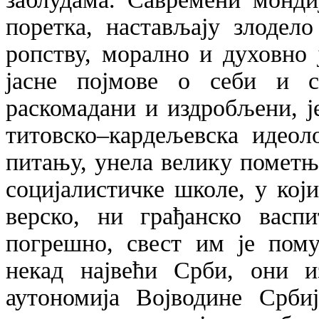
поретка, настављају злодел
ропству, морално и духовно
јасне појмове о себи и с
раскомадани и издробљени, ј
титовско–кардељевска идеол
питању, унела велику помет
социјалистичке школе, у кој
верско, ни грађанско васпи
погрешно, свест им је пому
некад највећи Срби, они и
аутономија Војводине Србиј