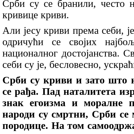
Срби су се бранили, често 
кривице криви.
Али јесу криви према себи, ј
одричући се својих најбо
националног достојанства. С
себи су је, бесловесно, ускра
Срби су криви и зато што н
се рађа. Пад наталитета из
знак егоизма и моралне п
народи су смртни, Срби се 
породице. На том самоодржа