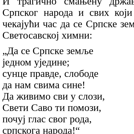
И трагично смањену држав
Српског народа и свих који
чекајући час да се Српске зе
Светосавској химни:
„Да се Српске земље
једном уједине;
сунце правде, слободе
да нам свима сине!
Да живимо сви у слози,
Свети Саво ти помози,
почуј глас свог рода,
српскога народа!“