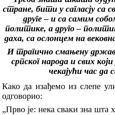
стране, бити у сагласју са с
друге – и са самим соб
политике, а друго – политик
даха, са ослонцем на вековн
И трагично смањену држав
српског народа и свих кој
чекајући час да с
Како да изађемо из слепе ул
одговорио:
„Прво је: нека сваки зна шта 