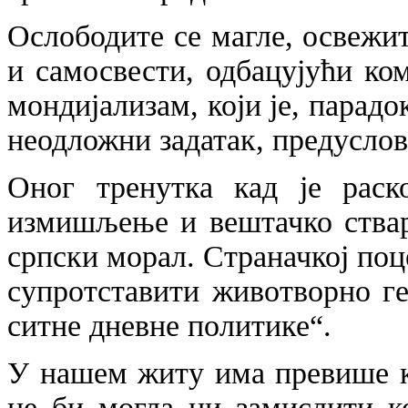
Ослободите се магле, освежит
и самосвести, одбацујући ко
мондијализам, који је, парадо
неодложни задатак, предуслов
Оног тренутка кад је раск
измишљење и вештачко ствар
српски морал. Страначкој поц
супротставити животворно ге
ситне дневне политике“.
У нашем житу има превише ку
не би могла ни замислити к