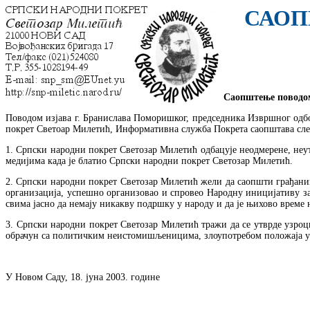
САОП
Саопштење поводом
Поводом изјава г. Бранислава Поморишког, председника Извршног одбо
покрет Светоар Милетић, Информативна служба Покрета саопштава сле
1. Српски народни покрет Светозар Милетић одбацује неодмерене, неу
медијима када је блатио Српски народни покрет Светозар Милетић.
2. Српски народни покрет Светозар Милетић жели да саопшти грађанима
организација, успешно организовао и спровео Народну иницијативу за
свима јасно да немају никакву подршку у народу и да је њихово време 
3. Српски народни покрет Светозар Милетић тражи да се утврде узроци
обрачун са политичким неистомишљеницима, злоупотребом положаја у
У Новом Саду, 18. јуна 2003. године