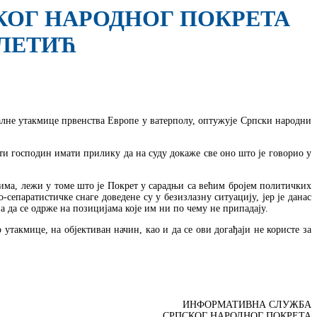
КОГ НАРОДНОГ ПОКРЕТА
ЛЕТИЋ
алне утакмице првенства Европе у ватерполу, оптужује Српски народни
и господин имати прилику да на суду докаже све оно што је говорио у
јима, лежи у томе што је Покрет у сарадњи са већим бројем политичких
паратистичке снаге доведене су у безизлазну ситуацију, јер је данас
 да се одрже на позицијама које им ни по чему не припадају.
такмице, на објективан начин, као и да се ови догађаји не користе за
ИНФОРМАТИВНА СЛУЖБА
СРПСКОГ НАРОДНОГ ПОКРЕТА