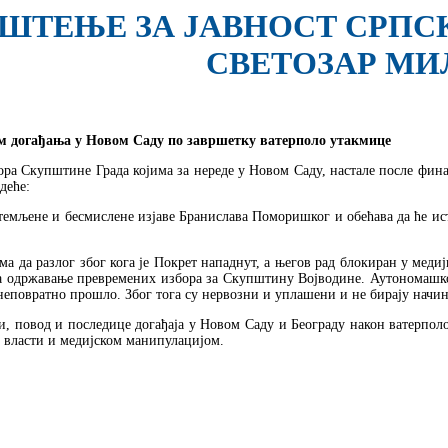
ШТЕЊЕ ЗА ЈАВНОСТ СРПС
СВЕТОЗАР МИ
 догађања у Новом Саду по завршетку ватерполо утакмице
ра Скупштине Града којима за нереде у Новом Саду, настале после фин
деће:
темљене и бесмислене изјаве Бранислава Поморишког и обећава да ће ист
 да разлог због кога је Покрет нападнут, а његов рад блокиран у меди
 одржавање превремених избора за Скупштину Војводине. Аутономашко-се
неповратно прошло. Због тога су нервозни и уплашени и не бирају начина
, повод и последице догађаја у Новом Саду и Београду након ватерполо у
 власти и медијском манипулацијом.